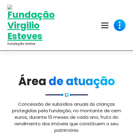
Saltar
para
o
conteúdo
Fundação Online
Bem Vindos à Fundação Virgílio Esteves
Solidariedade
Humanidade
Criamos oportunidade, ajudando para o futuro
Área
de atuação
Conheça a FVE
Concessão de subsídios anuais às crianças
protegidas pela Fundação, no montante de cem
euros, durante 10 meses de cada ano, fruto do
rendimento dos imóveis que constituem o seu
património