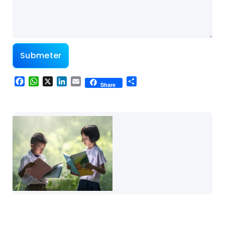
Facebook
WhatsApp
X
LinkedIn
Email
Share
Share